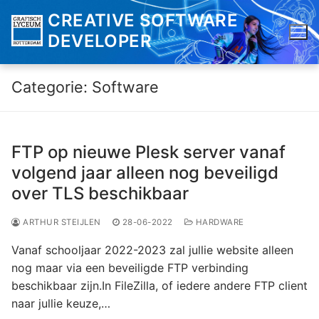
Ga
CREATIVE SOFTWARE
naar
DEVELOPER
de
inhoud
Categorie:
Software
FTP op nieuwe Plesk server vanaf
volgend jaar alleen nog beveiligd
over TLS beschikbaar
ARTHUR STEIJLEN
28-06-2022
HARDWARE
Vanaf schooljaar 2022-2023 zal jullie website alleen
nog maar via een beveiligde FTP verbinding
beschikbaar zijn.In FileZilla, of iedere andere FTP client
naar jullie keuze,…