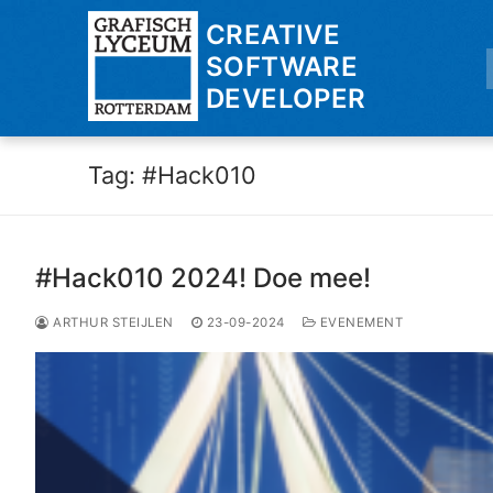
Ga
CREATIVE
naar
SOFTWARE
de
DEVELOPER
inhoud
Tag:
#Hack010
#Hack010 2024! Doe mee!
ARTHUR STEIJLEN
23-09-2024
EVENEMENT