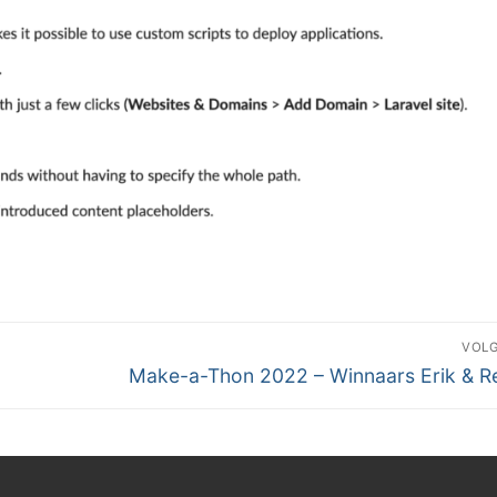
VOL
Volgend
Make-a-Thon 2022 – Winnaars Erik & R
bericht: