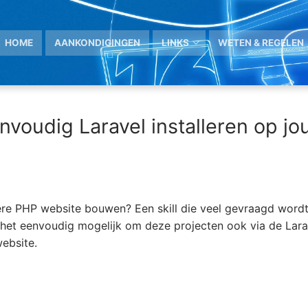
HOME
AANKONDIGINGEN
LINKS
WETEN & REGELEN
nvoudig Laravel installeren op j
ere PHP website bouwen? Een skill die veel gevraagd word
s het eenvoudig mogelijk om deze projecten ook via de Lara
website.