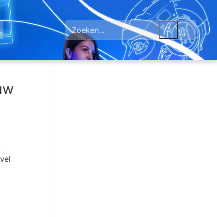
Zoeken
naar:
ouw
t
vel