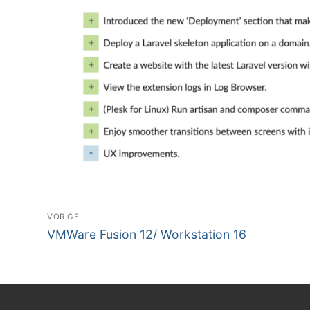
Bericht
VORIGE
navigatie
Vorig
VMWare Fusion 12/ Workstation 16
bericht: